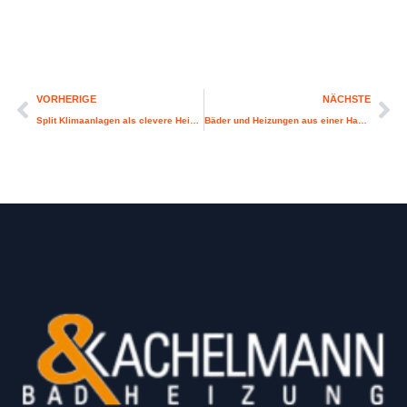
VORHERIGE
NÄCHSTE
Split Klimaanlagen als clevere Heizlösung im Altbau
Bäder und Heizungen aus einer Hand: Kachelmann GmbH Bamberg als Ihr regionaler Experte