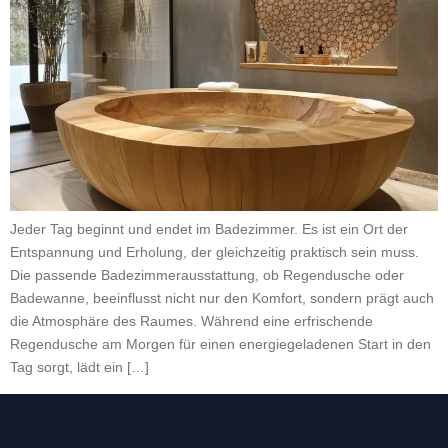
Jeder Tag beginnt und endet im Badezimmer. Es ist ein Ort der
Entspannung und Erholung, der gleichzeitig praktisch sein muss.
Die passende Badezimmerausstattung, ob Regendusche oder
Badewanne, beeinflusst nicht nur den Komfort, sondern prägt auch
die Atmosphäre des Raumes. Während eine erfrischende
Regendusche am Morgen für einen energiegeladenen Start in den
Tag sorgt, lädt ein […]