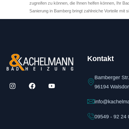
zugreifen zu können, die Ihnen helfen können, Ihr 
Sanierung in Bamberg bringt zahlreiche Vorteile mit s
Kontakt
Bamberger Str.
96194 Walsdor
info@kachelm
09549 - 92 24 