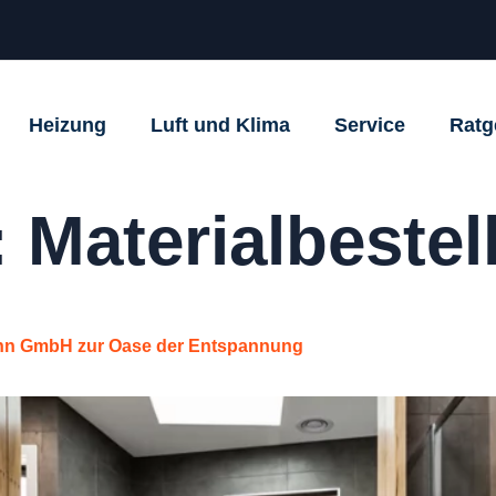
Heizung
Luft und Klima
Service
Ratg
:
Materialbestel
ann GmbH zur Oase der Entspannung