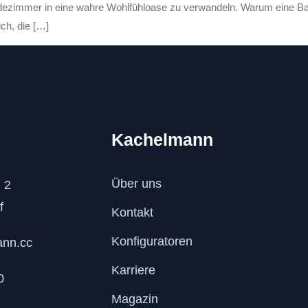
Badezimmer in eine wahre Wohlfühloase zu verwandeln. Warum eine Ba
ich, die […]
Kachelmann
Über uns
 2
f
Kontakt
Konfiguratoren
ann.cc
Karriere
0
Magazin