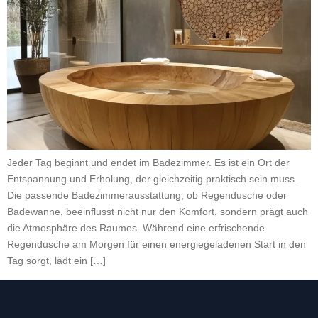
Jeder Tag beginnt und endet im Badezimmer. Es ist ein Ort der
Entspannung und Erholung, der gleichzeitig praktisch sein muss.
Die passende Badezimmerausstattung, ob Regendusche oder
Badewanne, beeinflusst nicht nur den Komfort, sondern prägt auch
die Atmosphäre des Raumes. Während eine erfrischende
Regendusche am Morgen für einen energiegeladenen Start in den
Tag sorgt, lädt ein […]