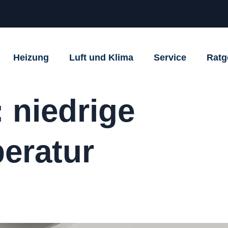
Heizung
Luft und Klima
Service
Ratg
:
niedrige
eratur