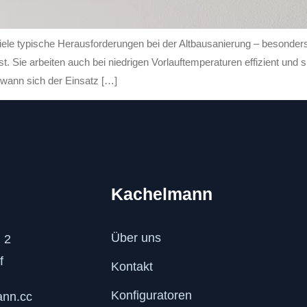
viele typische Herausforderungen bei der Altbausanierung – beso
. Sie arbeiten auch bei niedrigen Vorlauftemperaturen effizient und s
 wann sich der Einsatz […]
Kachelmann
Über uns
 2
f
Kontakt
Konfiguratoren
ann.cc